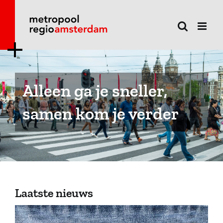
Ga
naar
inhoud
Alleen ga je sneller,
samen kom je verder
Laatste nieuws