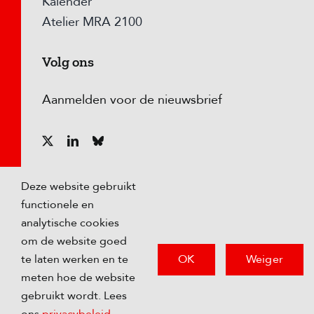
Kalender
Atelier MRA 2100
Volg ons
Aanmelden voor de nieuwsbrief
Deze website gebruikt
functionele en
analytische cookies
om de website goed
OK
Weiger
te laten werken en te
meten hoe de website
© Copyright
2026 Metropoolregio Amsterdam |
gebruikt wordt. Lees
Privacybeleid