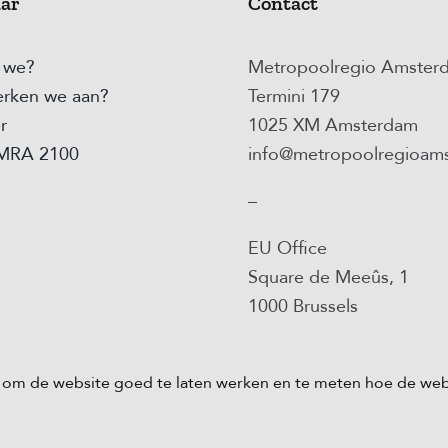
aar
Contact
n we?
Metropoolregio Amster
rken we aan?
Termini 179
r
1025 XM Amsterdam
 MRA 2100
info@metropoolregioams
–
EU Office
Square de Meeûs, 1
1000 Brussels
s om de website goed te laten werken en te meten hoe de web
Metropoolregio Amsterdam |
Privacybeleid