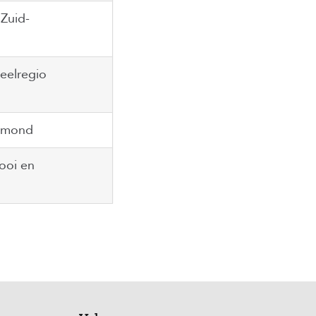
Zuid-
eelregio
IJmond
ooi en