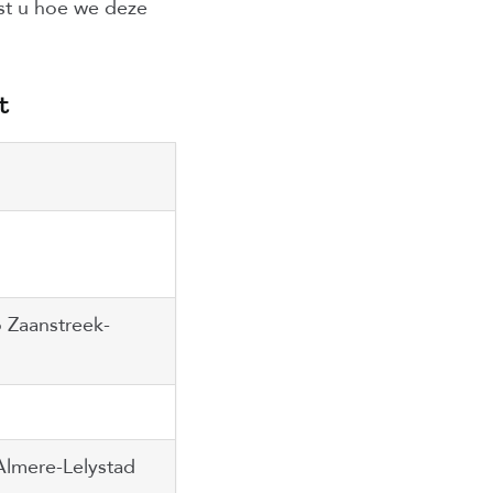
t u hoe we deze
t
 Zaanstreek-
lmere-Lelystad