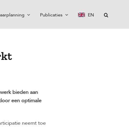
aarplanning
Publicaties
EN
rkt
 werk bieden aan
(door een optimale
rticipatie neemt toe