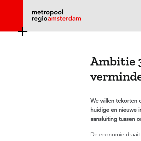
Ga
naar
inhoud
Ambitie 
vermind
We willen tekorten
huidige en nieuwe i
aansluiting tussen o
De economie draait 