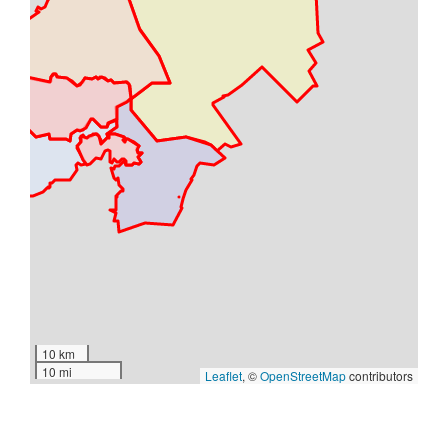
10 km
10 mi
Leaflet
, ©
OpenStreetMap
contributors