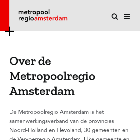
Ga
naar
inhoud
Over de
Metropoolregio
Amsterdam
De Metropoolregio Amsterdam is het
samenwerkingsverband van de provincies
Noord-Holland en Flevoland, 30 gemeenten en
de Vervoerregio Amsterdam. Elke gemeente en