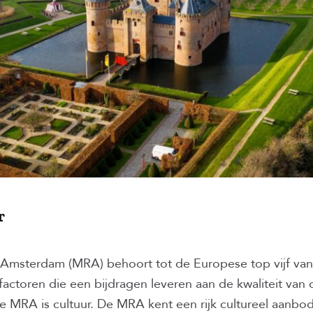
r
Amsterdam (MRA) behoort tot de Europese top vijf van
 factoren die een bijdragen leveren aan de kwaliteit van
 MRA is cultuur. De MRA kent een rijk cultureel aanbod