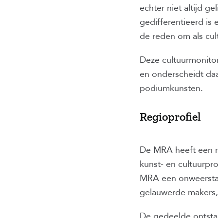
echter niet altijd g
gedifferentieerd is 
de reden om als cu
Deze cultuurmonitor
en onderscheidt daar
podiumkunsten.
Regioprofiel
De MRA heeft een ri
kunst- en cultuurpr
MRA een onweerstaan
gelauwerde makers,
De gedeelde ontsta