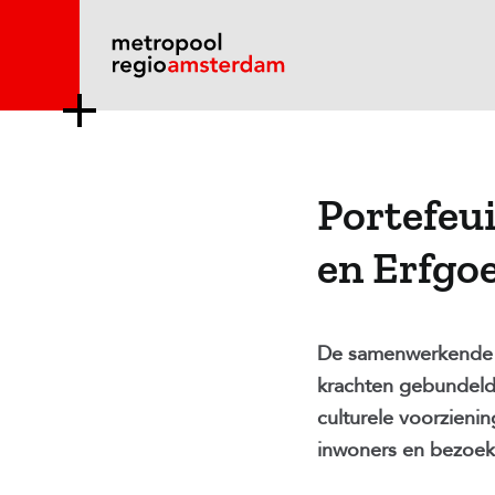
Ga
naar
inhoud
Portefeu
en Erfgo
De samenwerkende 
krachten gebundeld
culturele voorzienin
inwoners en bezoeke