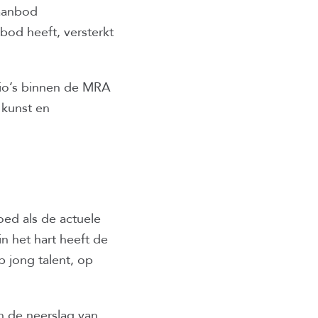
 aanbod
nbod heeft, versterkt
egio’s binnen de MRA
 kunst en
oed als de actuele
n het hart heeft de
 jong talent, op
 de neerslag van