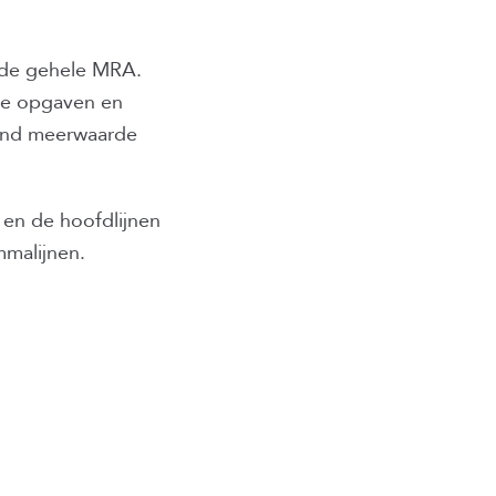
n de gehele MRA.
lde opgaven en
and meerwaarde
 en de hoofdlijnen
mmalijnen.