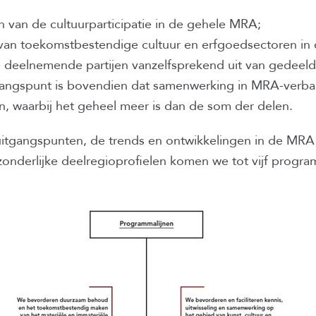
 van de cultuurparticipatie in de gehele MRA;
n van toekomstbestendige cultuur en erfgoedsectoren i
e deelnemende partijen vanzelfsprekend uit van gedee
gangspunt is bovendien dat samenwerking in MRA-verb
n, waarbij het geheel meer is dan de som der delen.
uitgangspunten, de trends en ontwikkelingen in de MRA
fzonderlijke deelregioprofielen komen we tot vijf progra