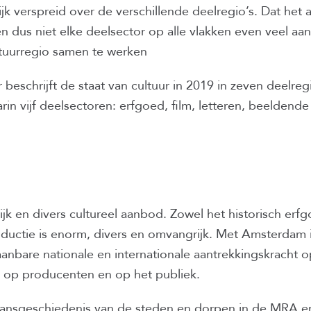
elijk verspreid over de verschillende deelregio’s. Dat het
en dus niet elke deelsector op alle vlakken even veel aa
ltuurregio samen te werken
 beschrijft de staat van cultuur in 2019 in zeven deelr
in vijf deelsectoren: erfgoed, film, letteren, beeldende
jk en divers cultureel aanbod. Zowel het historisch erfg
oductie is enorm, divers en omvangrijk. Met Amsterdam i
bare nationale en internationale aantrekkingskracht op
 op producenten en op het publiek.
ansgeschiedenis van de steden en dorpen in de MRA en