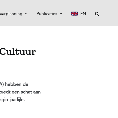
aarplanning
Publicaties
EN
 Cultuur
A) hebben de
biedt een schat aan
io jaarlijks