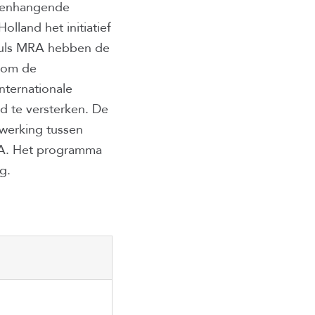
amenhangende
land het initiatief
puls MRA hebben de
d om de
internationale
d te versterken. De
enwerking tussen
RA. Het programma
g.