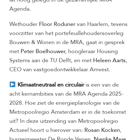
Agenda.
Wethouder
Floor Roduner
van Haarlem, tevens
voorzitter van het portefeuillehoudersoverleg
Bouwen & Wonen in de MRA, gaat in gesprek
met
Peter Boelhouwer
, hoogleraar Housing
Systems aan de TU Delft, en met
Heleen Aarts
,
CEO van vastgoedontwikkelaar Amvest.
Klimaatneutraal en circulair
is een van de
acht kernambities van de MRA Agenda 2025-
2028. Hoe ziet de energieplanologie van de
Metropoolregio Amsterdam er in de toekomst
uit? In deze uitzending van Metropoolregio
Actueel hoort u hierover van:
Rosan Kocken
,
burgermeester De Ronde Venen,
Nienke Maas
,