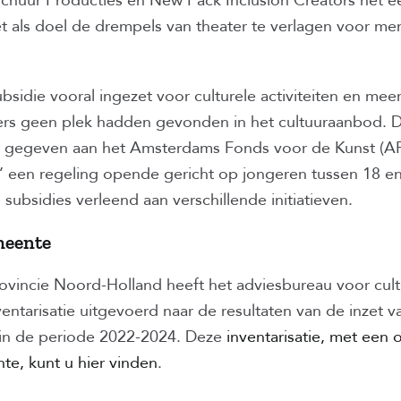
schuur Producties en New Pack Inclusion Creators het e
t als doel de drempels van theater te verlagen voor m
bsidie vooral ingezet voor culturele activiteiten en mee
rs geen plek hadden gevonden in het cultuuraanbod. De
n gegeven aan het Amsterdams Fonds voor de Kunst (AF
 een regeling opende gericht op jongeren tussen 18 en 
1 subsidies verleend aan verschillende initiatieven.
meente
ovincie Noord-Holland heeft het adviesbureau voor cul
entarisatie uitgevoerd naar de resultaten van de inzet v
 in de periode 2022-2024. Deze
inventarisatie, met een 
te, kunt u hier vinden
.