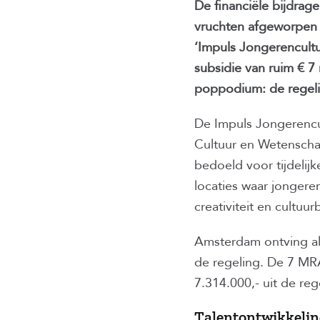
De financiële bijdrage
vruchten afgeworpen
‘Impuls Jongerencultu
subsidie van ruim € 7
poppodium: de regelin
De Impuls Jongerencul
Cultuur en Wetensch
bedoeld voor tijdelij
locaties waar jongeren
creativiteit en cultuur
Amsterdam ontving als
de regeling. De 7 MRA
7.314.000,- uit de re
Talentontwikkeli