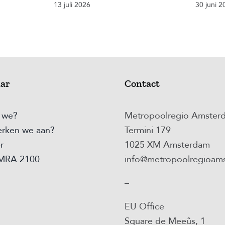
13 juli 2026
30 juni 2
aar
Contact
n we?
Metropoolregio Amster
rken we aan?
Termini 179
r
1025 XM Amsterdam
 MRA 2100
info@metropoolregioams
–
EU Office
Square de Meeûs, 1