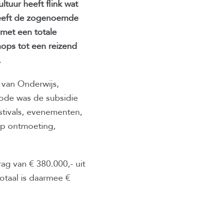
ltuur heeft flink wat
heeft de zogenoemde
 met een totale
hops tot een reizend
.
 van Onderwijs,
ode was de subsidie
stivals, evenementen,
 op ontmoeting,
ag van € 380.000,- uit
otaal is daarmee €