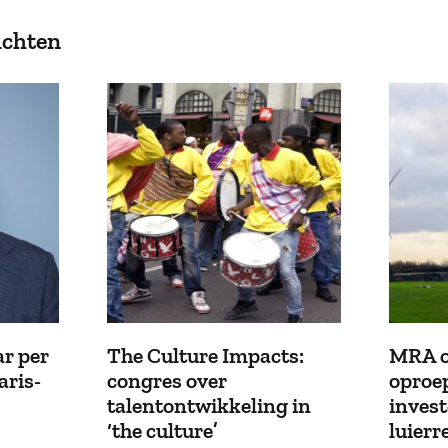
ichten
r per
The Culture Impacts:
MRA o
aris-
congres over
oproe
talentontwikkeling in
invest
‘the culture’
luierr