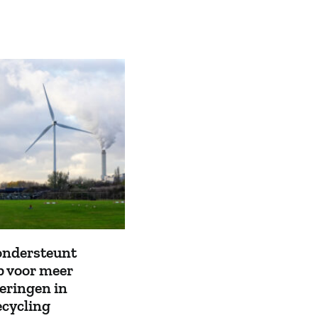
ndersteunt
Armand van de Laar pe
p voor meer
1 september secretaris-
eringen in
directeur
ecycling
Metropoolregio