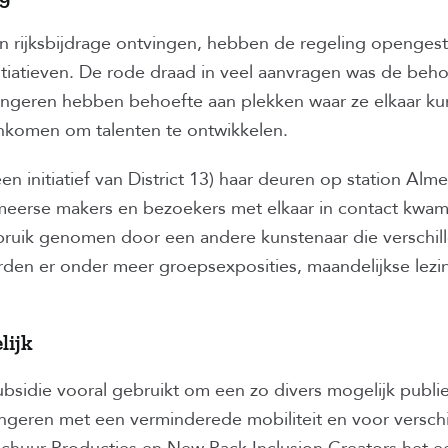
 rijksbijdrage ontvingen, hebben de regeling openges
initiatieven. De rode draad in veel aanvragen was de beh
Jongeren hebben behoefte aan plekken waar ze elkaar 
komen om talenten te ontwikkelen.
n initiatief van District 13) haar deuren op station Al
meerse makers en bezoekers met elkaar in contact kwa
ebruik genomen door een andere kunstenaar die verschi
rden er onder meer groepsexposities, maandelijkse lez
lijk
bsidie vooral gebruikt om een zo divers mogelijk publie
ongeren met een verminderede mobiliteit en voor verschi