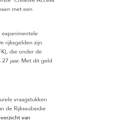
erste ‘Creative Access
ensen met een
r experimentele
 rijksgelden zijn
K), die onder de
27 jaar. Met dit geld
turele vraagstukken
an de Rijkssubsidie
overzicht van