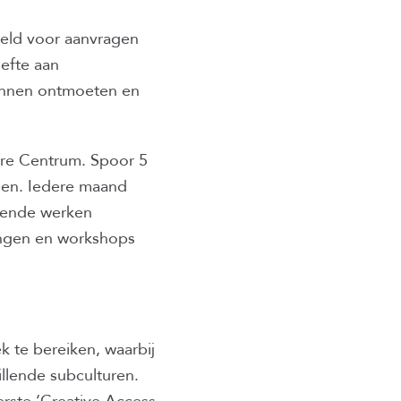
teld voor aanvragen
oefte aan
kunnen ontmoeten en
mere Centrum. Spoor 5
men. Iedere maand
llende werken
ingen en workshops
k te bereiken, waarbij
llende subculturen.