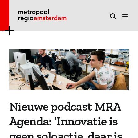
Ga
naar
inhoud
Nieuwe podcast MRA
Agenda: ‘Innovatie is
geen soloactie, daar is