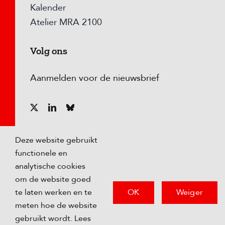
Kalender
Atelier MRA 2100
Volg ons
Aanmelden voor de nieuwsbrief
Deze website gebruikt
functionele en
analytische cookies
om de website goed
OK
Weiger
te laten werken en te
meten hoe de website
© Copyright
2026 Metropoolregio Amsterdam |
gebruikt wordt. Lees
Privacybeleid