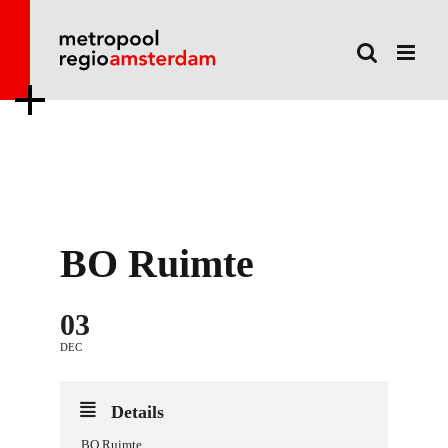
Ga
naar
inhoud
BO Ruimte
03
DEC
Details
BO Ruimte