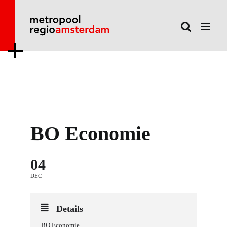
Ga
naar
inhoud
BO Economie
04
DEC
Details
BO Economie