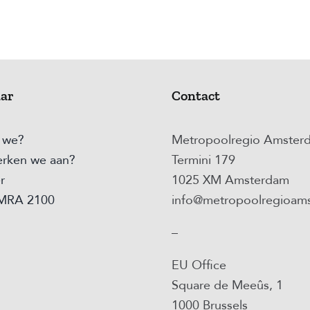
aar
Contact
n we?
Metropoolregio Amster
rken we aan?
Termini 179
r
1025 XM Amsterdam
 MRA 2100
info@metropoolregioams
–
EU Office
Square de Meeûs, 1
1000 Brussels