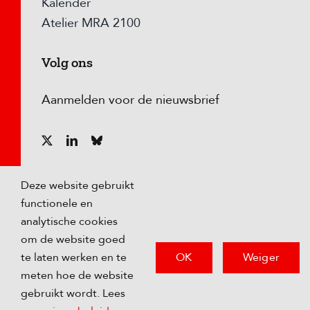
Kalender
Atelier MRA 2100
Volg ons
Aanmelden voor de nieuwsbrief
Deze website gebruikt
functionele en
analytische cookies
om de website goed
OK
Weiger
te laten werken en te
meten hoe de website
© Copyright
2026 Metropoolregio Amsterdam |
gebruikt wordt. Lees
Privacybeleid