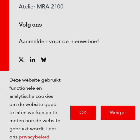
Atelier MRA 2100
Volg ons
Aanmelden voor de nieuwsbrief
Deze website gebruikt
functionele en
analytische cookies
om de website goed
OK
Weiger
te laten werken en te
meten hoe de website
© Copyright
2026 Metropoolregio Amsterdam |
gebruikt wordt. Lees
Privacybeleid
ons
privacybeleid
.